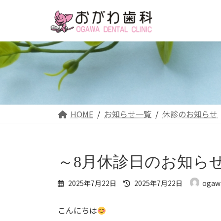
コ
ナ
ン
ビ
テ
ゲ
ン
ー
ツ
シ
へ
ョ
ス
ン
キ
に
ッ
移
プ
動
HOME
お知らせ一覧
休診のお知らせ
～8月休診日のお知ら
最
2025年7月22日
2025年7月22日
ogaw
終
更
こんにちは
新
日